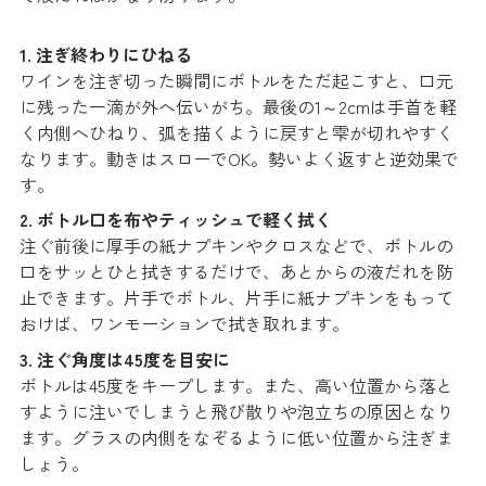
1. 注ぎ終わりにひねる
ワインを注ぎ切った瞬間にボトルをただ起こすと、口元
に残った一滴が外へ伝いがち。最後の1～2cmは手首を軽
く内側へひねり、弧を描くように戻すと雫が切れやすく
なります。動きはスローでOK。勢いよく返すと逆効果で
す。
2. ボトル口を布やティッシュで軽く拭く
注ぐ前後に厚手の紙ナプキンやクロスなどで、ボトルの
口をサッとひと拭きするだけで、あとからの液だれを防
止できます。片手でボトル、片手に紙ナプキンをもって
おけば、ワンモーションで拭き取れます。
3. 注ぐ角度は45度を目安に
ボトルは45度をキープします。また、高い位置から落と
すように注いでしまうと飛び散りや泡立ちの原因となり
ます。グラスの内側をなぞるように低い位置から注ぎま
しょう。